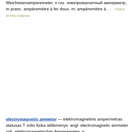
Weicheisenamperemeter, n rus. электромагнитный амперметр,
m pranc. ampèremètre à fer doux, m; ampèremètre à …
Fizikos
terminų žodynas
electromagnetic ammeter
— elektromagnetinis ampermetras
statusas T sritis fizika atitikmenys: angl. electromagnetic ammeter
vok. elektromagnetisches Amperemeter, n;