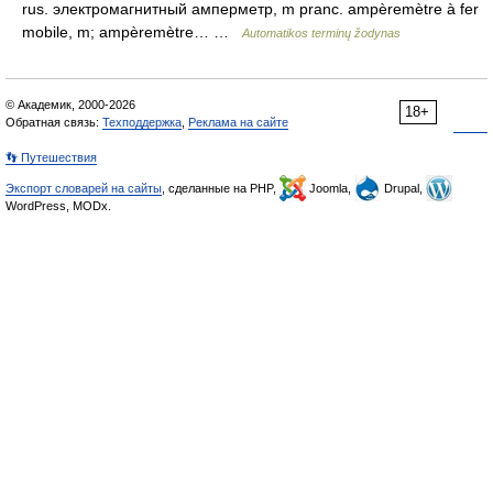
rus. электромагнитный амперметр, m pranc. ampèremètre à fer
mobile, m; ampèremètre… …
Automatikos terminų žodynas
© Академик, 2000-2026
18+
Обратная связь:
Техподдержка
,
Реклама на сайте
👣 Путешествия
Экспорт словарей на сайты
, сделанные на PHP,
Joomla,
Drupal,
WordPress, MODx.