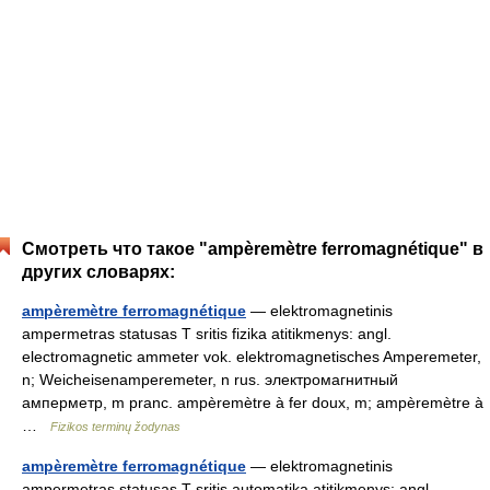
Смотреть что такое "ampèremètre ferromagnétique" в
других словарях:
ampèremètre ferromagnétique
— elektromagnetinis
ampermetras statusas T sritis fizika atitikmenys: angl.
electromagnetic ammeter vok. elektromagnetisches Amperemeter,
n; Weicheisenamperemeter, n rus. электромагнитный
амперметр, m pranc. ampèremètre à fer doux, m; ampèremètre à
…
Fizikos terminų žodynas
ampèremètre ferromagnétique
— elektromagnetinis
ampermetras statusas T sritis automatika atitikmenys: angl.