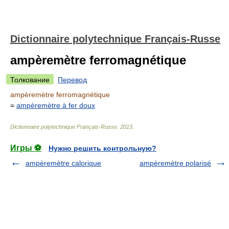
Dictionnaire polytechnique Français-Russe
ampèremètre ferromagnétique
Толкование
Перевод
ampèremètre ferromagnétique
=
ampèremètre à fer doux
Dictionnaire polytechnique Français-Russe
.
2013
.
Игры ⚽
Нужно решить контрольную?
ampèremètre calorique
ampèremètre polarisé