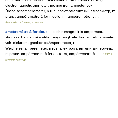
electromagnetic ammeter; moving iron ammeter vok.
Dreheisenamperemeter, n rus. электромагнитный амперметр, m
pranc. ampèremètre à fer mobile, m; ampèremètre… …
Automatikos terminų žodynas
ampèremètre à fer doux
— elektromagnetinis ampermetras
statusas T sritis fizika atitikmenys: angl. electromagnetic ammeter
vok. elektromagnetisches Amperemeter, n;
Weicheisenamperemeter, n rus. электромагнитный амперметр,
m pranc. ampèremètre à fer doux, m; ampèremètre à …
Fizikos
terminų žodynas