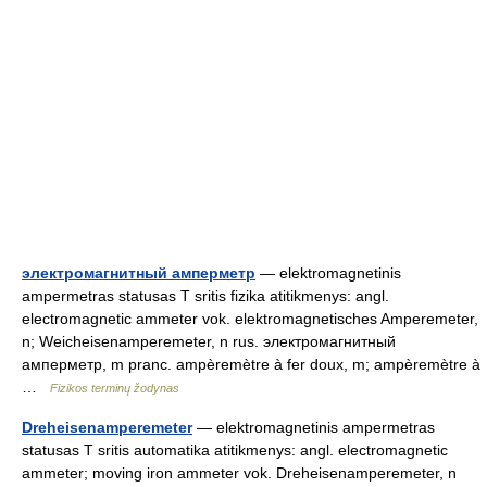
электромагнитный амперметр
— elektromagnetinis
ampermetras statusas T sritis fizika atitikmenys: angl.
electromagnetic ammeter vok. elektromagnetisches Amperemeter,
n; Weicheisenamperemeter, n rus. электромагнитный
амперметр, m pranc. ampèremètre à fer doux, m; ampèremètre à
…
Fizikos terminų žodynas
Dreheisenamperemeter
— elektromagnetinis ampermetras
statusas T sritis automatika atitikmenys: angl. electromagnetic
ammeter; moving iron ammeter vok. Dreheisenamperemeter, n